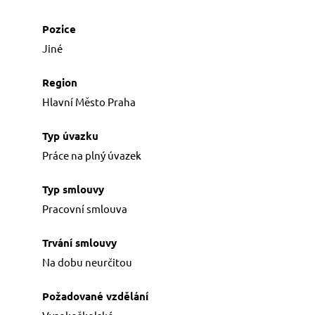
PRO KANDIDÁTY
Nabídka pozic
Jiné
U nás v agentuře
Příprava na pohovor
Hlavní Město Praha
O NÁS
Práce na plný úvazek
Licence a certifikáty
Lidé
Reference
Pracovní smlouva
GDPR
Na dobu neurčitou
KONTAKT