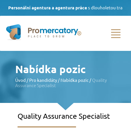
Personální agentura a agentura práce
s dlouholetou tradicí
| Volejte denně od 8.00 do 16.00
(+420)
733 538 089
|
info@promercatory.cz
HOMEPAGE
Nabídka pozic
PRO KLIENTY
Úvod
/
Pro kandidáty
/
Nabídka pozic
/
Quality
Assurance Specialist
Výběr zaměstnanců
Agenturní zaměstnávání
Rozvoj
zaměstnanců
Quality Assurance Specialist
Další služby