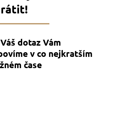
rátit!
 Váš dotaz Vám
povíme v co nejkratším
žném čase