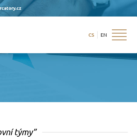
catory.cz
CS
EN
O NÁS
Licence a certifikáty
Lidé
Reference
ovní týmy