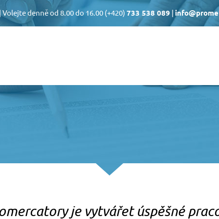
| Volejte denně od 8.00 do 16.00
(+420)
733 538 089
|
info@promer
NTY
PRO KANDIDÁTY
tnanců
Nabídka pozic
aměstnávání
U nás v agentuře
stnanců
Příprava na pohovor
omercatory je vytvářet úspěšné prac