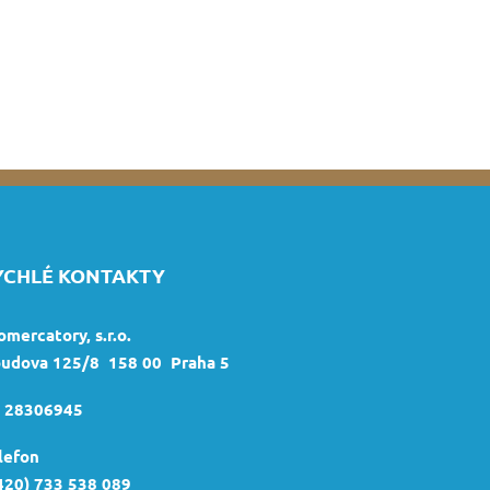
YCHLÉ KONTAKTY
omercatory, s.r.o.
udova 125/8 158 00 Praha 5
:
28306945
lefon
420)
733 538 089