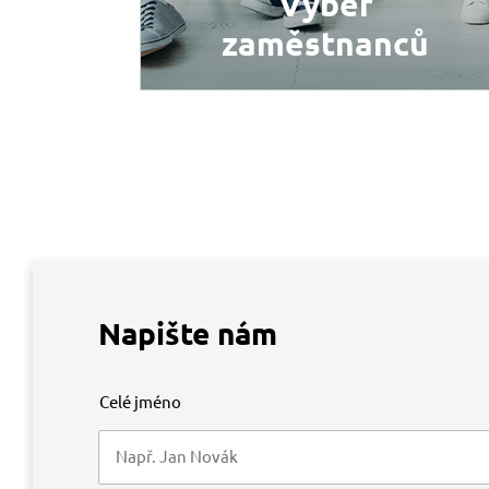
Výběr
zaměstnanců
VÍCE INFORMACÍ
Napište
nám
Celé jméno