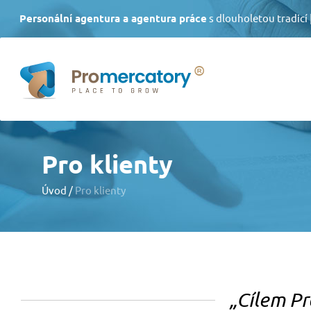
Personální agentura a agentura práce
s dlouholetou tradicí
HOMEPAGE
PRO KLIE
Pro klienty
Výběr zaměs
GDPR
Úvod
/
Pro klienty
Agenturní z
KONTAKT
Rozvoj
zamě
Další služby
Cílem Pr