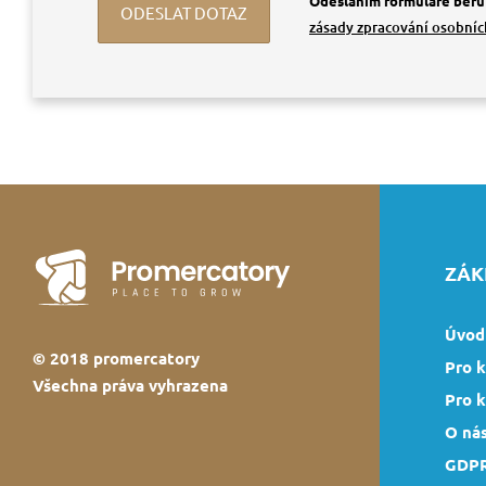
Odesláním formuláře beru
zásady zpracování osobníc
ZÁK
Úvod
© 2018
promercatory
Pro k
Všechna práva vyhrazena
Pro 
O ná
GDP