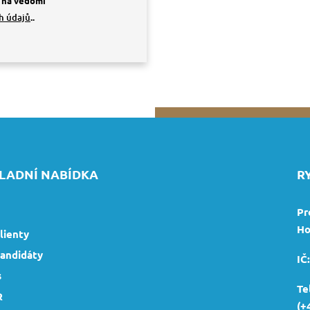
 na vědomí
h údajů
..
LADNÍ NABÍDKA
R
Pr
Ho
lienty
kandidáty
IČ
s
Te
R
(+