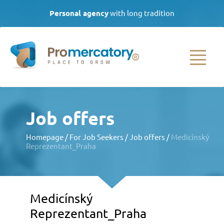
Personal agency
with long tradition
| Call daily from 8.00 to 16.00
(+420)
733 538 089
|
info@promercatory.cz
HOMEPAGE
Job offers
FOR CLIENTS
Homepage
/
For Job Seekers
/
Job offers
/
Medicínský
Reprezentant_Praha
Employee selection
Agency employment
Employee
development
Medicínský
Other services
Reprezentant_Praha