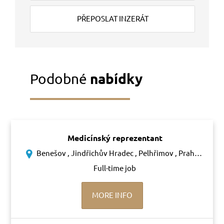
PŘEPOSLAT INZERÁT
Podobné
nabídky
Medicínský reprezentant
Benešov , Jindřichův Hradec , Pelhřimov , Praha-západ , Příbram , Tábor
Full-time job
MORE INFO