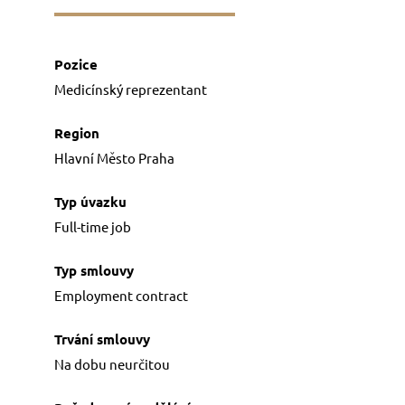
FOR JOB SEEKERS
Job offers
In our agency
Medicínský reprezentant
Preparation for interview
Hlavní Město Praha
ABOUT US
Licences and certificates
Full-time job
People
References
Employment contract
GDPR
Na dobu neurčitou
CONTACT