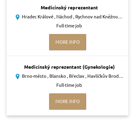
Medicínský reprezentant
Hradec Králové , Náchod , Rychnov nad Kněžnou , Trutnov
Full-time job
MORE INFO
Medicínský reprezentant (Gynekologie)
Brno-město , Blansko , Břeclav , Havlíčkův Brod , Svitavy , Třebíč , Žďár nad Sázavou, Znojmo
Full-time job
MORE INFO