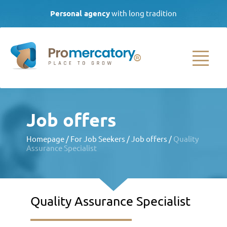
Personal agency
with long tradition
| Call daily from 8.00 to 16.00
(+420)
733 538 089
|
info@promercatory.cz
HOMEPAGE
Job offers
FOR CLIENTS
Homepage
/
For Job Seekers
/
Job offers
/
Quality
Assurance Specialist
Employee selection
Agency employment
Employee
development
Quality Assurance Specialist
Other services