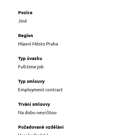
FOR JOB SEEKERS
Job offers
Jiné
In our agency
Preparation for interview
Hlavní Město Praha
ABOUT US
Full-time job
Licences and certificates
People
References
Employment contract
GDPR
Na dobu neurčitou
CONTACT