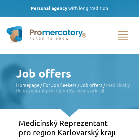
Personal agency
with long tradition
| Call daily from 8.00 to 16.00
(+420)
733 538 089
|
info@promercatory.cz
HOMEPAGE
Job offers
FOR CLIENTS
Homepage
/
For Job Seekers
/
Job offers
/
Medicínský
Reprezentant pro region Karlovarský kraji
Employee selection
Agency employment
Employee
development
Medicínský Reprezentant
Other services
pro region Karlovarský kraji