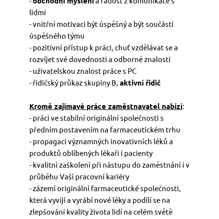
-
obchodní myšlení
a radost z komunikace s
lidmi
- vnitřní motivaci být úspěšný a být součástí
úspěšného týmu
- pozitivní přístup k práci, chuť vzdělávat se a
rozvíjet své dovednosti a odborné znalosti
- uživatelskou znalost práce s PC
- řidičský průkaz skupiny B,
aktivní řidič
Kromě zajímavé práce zaměstnavatel nabízí
:
- práci ve stabilní originální společnosti s
předním postavením na farmaceutickém trhu
- propagaci významných inovativních léků a
produktů oblíbených lékaři i pacienty
- kvalitní zaškolení při nástupu do zaměstnání i v
průběhu Vaší pracovní kariéry
- zázemí originální farmaceutické společnosti,
která vyvíjí a vyrábí nové léky a podílí se na
zlepšování kvality života lidí na celém světě