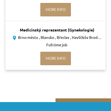
MORE INFO
Medicínský reprezentant (Gynekologie)
Brno-město , Blansko , Břeclav , Havlíčkův Brod , Svitavy , Třebíč , Žďár nad Sázavou, Znojmo
Full-time job
MORE INFO