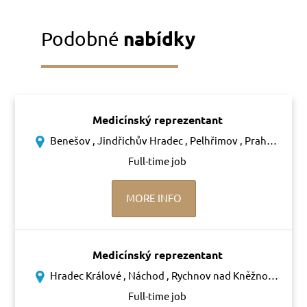
Podobné
nabídky
Medicínský reprezentant
Benešov , Jindřichův Hradec , Pelhřimov , Praha-západ , Příbram , Tábor
Full-time job
MORE INFO
Medicínský reprezentant
Hradec Králové , Náchod , Rychnov nad Kněžnou , Trutnov
Full-time job