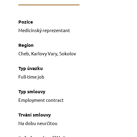
FOR JOB SEEKERS
Job offers
In our agency
Medicínský reprezentant
Preparation for interview
Cheb, Karlovy Vary, Sokolov
ABOUT US
Licences and certificates
Full-time job
People
References
Employment contract
GDPR
Na dobu neurčitou
CONTACT